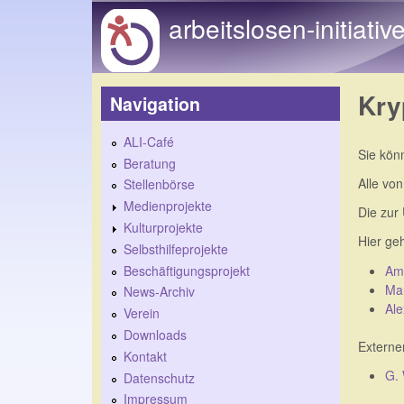
arbeitslosen-initiativ
Kry
Navigation
ALI-Café
Sie kön
Beratung
Alle von
Stellenbörse
Medienprojekte
Die zur
Kulturprojekte
Hier geh
Selbsthilfeprojekte
Beschäftigungsprojekt
Ami
Mar
News-Archiv
Ale
Verein
Downloads
Externe
Kontakt
G. 
Datenschutz
Impressum