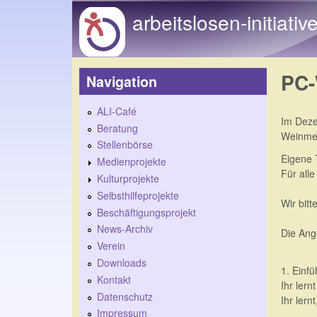
arbeitslosen-initiativ
PC-
Navigation
ALI-Café
Im Deze
Beratung
Weinmei
Stellenbörse
Eigene T
Medienprojekte
Für all
Kulturprojekte
Selbsthilfeprojekte
Wir bit
Beschäftigungsprojekt
News-Archiv
Die Ang
Verein
Downloads
1. Einf
Kontakt
Ihr ler
Datenschutz
Ihr lern
Impressum