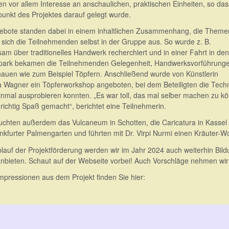
ten vor allem Interesse an anschaulichen, praktischen Einheiten, so das
unkt des Projektes darauf gelegt wurde.
ebote standen dabei in einem inhaltlichen Zusammenhang, die Theme
 sich die Teilnehmenden selbst in der Gruppe aus. So wurde z. B.
am über traditionelles Handwerk recherchiert und in einer Fahrt in den
ark bekamen die Teilnehmenden Gelegenheit, Handwerksvorführung
auen wie zum Beispiel Töpfern. Anschließend wurde von Künstlerin
 Wagner ein Töpferworkshop angeboten, bei dem Beteiligten die Tech
einmal ausprobieren konnten. „Es war toll, das mal selber machen zu k
richtig Spaß gemacht“, berichtet eine Teilnehmerin.
uchten außerdem das Vulcaneum in Schotten, die Caricatura in Kassel
nkfurter Palmengarten und führten mit Dr. Virpi Nurmi einen Kräuter-W
lauf der Projektförderung werden wir im Jahr 2024 auch weiterhin Bi
anbieten. Schaut auf der Webseite vorbei! Auch Vorschläge nehmen wi
Impressionen aus dem Projekt finden Sie hier: