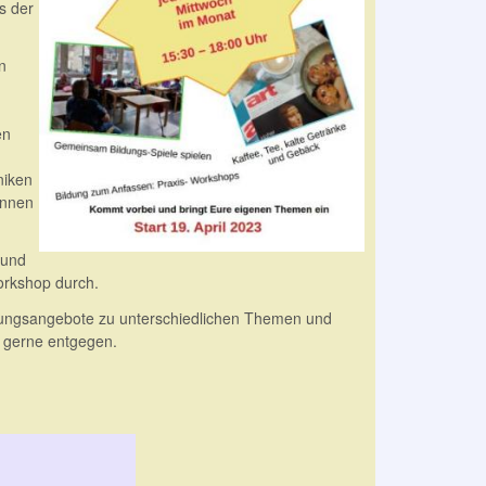
s der
n
en
niken
önnen
 und
orkshop durch.
ldungsangebote zu unterschiedlichen Themen und
r gerne entgegen.