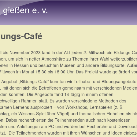
Direkt zum Inhalt
e gießen e. v.
dungs-Café
il bis November 2023 fand in der ALI jeden 2. Mittwoch ein Bildungs-
n, um sich in netter Atmopshäre zu Themen ihrer Wahl weiterzubild
onen in Hessen und besuchten Museen und andere Bildungsorte. Auß
Mittwoch im Monat 15:30 bis 18:00 Uhr. Das Projekt wurde gefördert v
 Angebot „Bildungs-Café“ konnten wir Teilhabe- und Bildungsangebote
 mit denen sich die Betroffenen gemeinsam mit verschiedenen Medie
ilden konnten. Die Angebote fand 14-tägig in einem offenen
schwelligen Rahmen statt. Es wurden verschiedene Methoden des
amen Lernens ausprobiert – von Workshops, Lernspielen (z. B.
chlag, ein Wissens-Spiel über Vögel) und thematischen Einheiten bis hi
on. Dabei recherchierten die Teilnehmenden auch nach kostenlosen
elen und Anleitungen am PC und wurden bei Recherche und Download
ützt. Die Teilnehmenden wurden mit ihren Wünschen und Ideen einbez