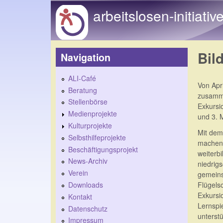
arbeitslosen-initiativ
Bil
Navigation
ALI-Café
Von Apr
Beratung
zusamme
Stellenbörse
Exkursi
Medienprojekte
und 3. 
Kulturprojekte
Mit dem
Selbsthilfeprojekte
machen,
Beschäftigungsprojekt
weiterb
News-Archiv
niedrig
Verein
gemeins
Downloads
Flügels
Exkursi
Kontakt
Lernspi
Datenschutz
unterst
Impressum