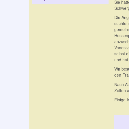
Sie hat
Schwerp
Die Ang
suchten
gemeins
Hessenp
anzusch
Vanessa
selbst 
und hat 
Wir bes
den Fra
Nach Ab
Zeiten 
Einige 