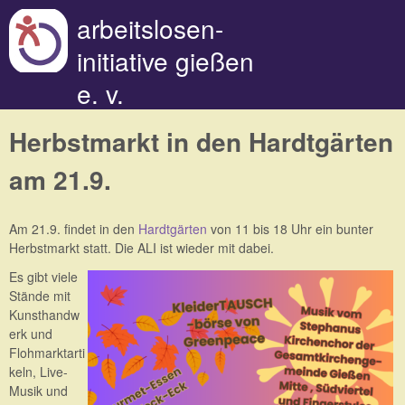
Direkt zum Inhalt
arbeitslosen-
initiative gießen
e. v.
Herbstmarkt in den Hardtgärten
am 21.9.
Am 21.9. findet in den
Hardtgärten
von 11 bis 18 Uhr ein bunter
Herbstmarkt statt. Die ALI ist wieder mit dabei.
Es gibt viele
Stände mit
Kunsthandw
erk und
Flohmarktarti
keln, Live-
Musik und