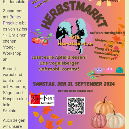
Kinderspiele.
Zusammen
mit
Bunte-
Projekte
gibt
es von 12 bis
17 Uhr einen
offenen
Ytong-
Workshop
an.
Kommt
vorbei und
baut euch
mit Hammer,
Sägen und
Raspeln eine
tolle
Skulptur.
Auch zeigen
wir unsere