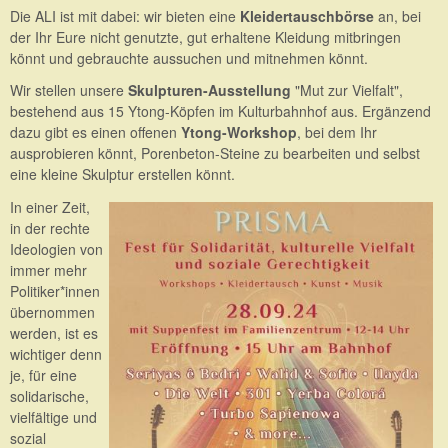
Die ALI ist mit dabei: wir bieten eine
Kleidertauschbörse
an, bei
der Ihr Eure nicht genutzte, gut erhaltene Kleidung mitbringen
könnt und gebrauchte aussuchen und mitnehmen könnt.
Wir stellen unsere
Skulpturen-Ausstellung
"Mut zur Vielfalt",
bestehend aus 15 Ytong-Köpfen im Kulturbahnhof aus. Ergänzend
dazu gibt es einen offenen
Ytong-Workshop
, bei dem Ihr
ausprobieren könnt, Porenbeton-Steine zu bearbeiten und selbst
eine kleine Skulptur erstellen könnt.
In einer Zeit,
in der rechte
Ideologien von
immer mehr
Politiker*innen
übernommen
werden, ist es
wichtiger denn
je, für eine
solidarische,
vielfältige und
sozial