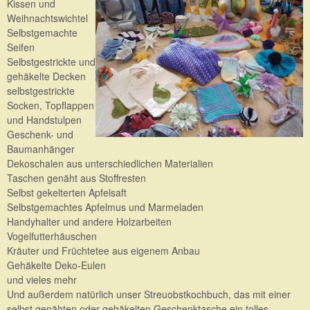
Kissen und
Weihnachtswichtel
Selbstgemachte
Seifen
Selbstgestrickte und
gehäkelte Decken
selbstgestrickte
Socken, Topflappen
und Handstulpen
Geschenk- und
Baumanhänger
Dekoschalen aus unterschiedlichen Materialien
Taschen genäht aus Stoffresten
Selbst gekelterten Apfelsaft
Selbstgemachtes Apfelmus und Marmeladen
Handyhalter und andere Holzarbeiten
Vogelfutterhäuschen
Kräuter und Früchtetee aus eigenem Anbau
Gehäkelte Deko-Eulen
und vieles mehr
Und außerdem natürlich unser Streuobstkochbuch, das mit einer
selbst genähten oder gehäkelten Geschenktasche ein tolles