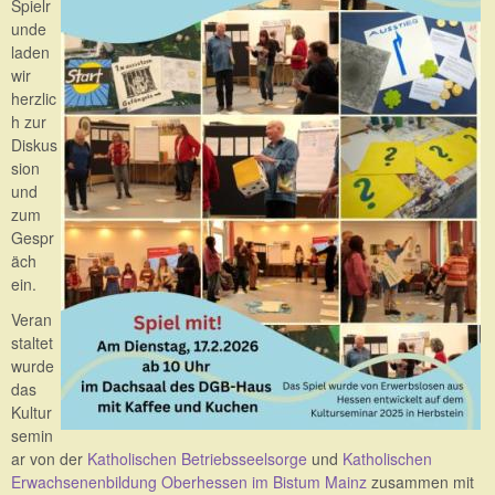
Spielr
unde
laden
wir
herzlic
h zur
Diskus
sion
und
zum
Gespr
äch
ein.
Veran
staltet
wurde
das
Kultur
semin
ar von der
Katholischen Betriebsseelsorge
und
Katholischen
Erwachsenenbildung Oberhessen im Bistum Mainz
zusammen mit