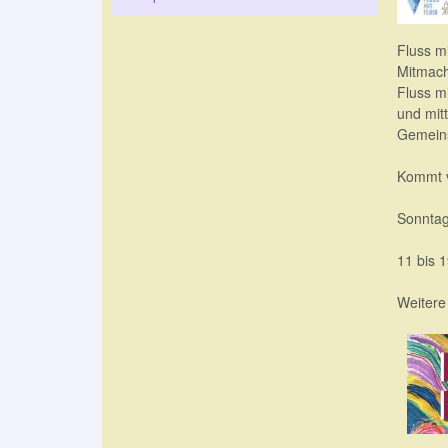
Fluss mi
Mitmach
Fluss m
und mitt
Gemein
Kommt v
Sonntag
11 bis 
Weitere 